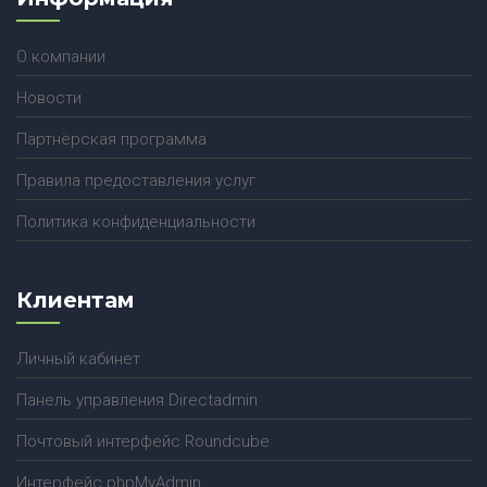
О компании
Новости
Партнёрская программа
Правила предоставления услуг
Политика конфиденциальности
Клиентам
Личный кабинет
Панель управления Directadmin
Почтовый интерфейс Roundcube
Интерфейс phpMyAdmin