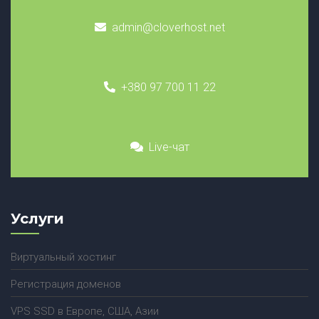
admin@cloverhost.net
+380 97 700 11 22
Live-чат
Услуги
Виртуальный хостинг
Регистрация доменов
VPS SSD в Европе, США, Азии